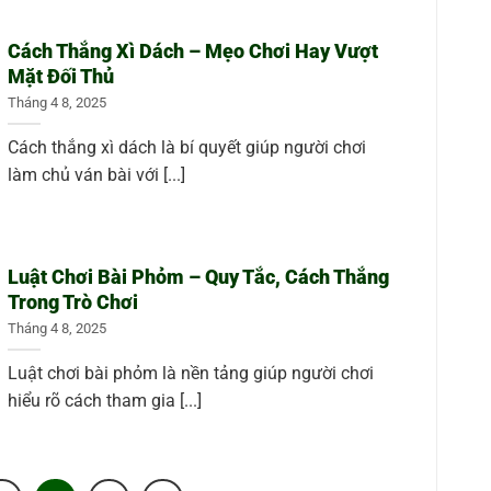
Cách Thắng Xì Dách – Mẹo Chơi Hay Vượt
Mặt Đối Thủ
Tháng 4 8, 2025
Cách thắng xì dách là bí quyết giúp người chơi
làm chủ ván bài với [...]
Luật Chơi Bài Phỏm – Quy Tắc, Cách Thắng
Trong Trò Chơi
Tháng 4 8, 2025
Luật chơi bài phỏm là nền tảng giúp người chơi
hiểu rõ cách tham gia [...]