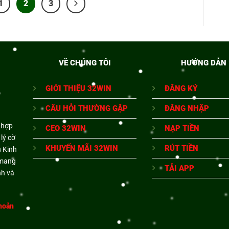
1
2
3
VỀ CHÚNG TÔI
HƯỚNG DẪN
GIỚI THIỆU 32WIN
ĐĂNG KÝ
CÂU HỎI THƯỜNG GẶP
ĐĂNG NHẬP
g hợp
CEO 32WIN
NẠP TIỀN
lý cờ
KHUYẾN MÃI 32WIN
RÚT TIỀN
u Kinh
 mang
TẢI APP
nh và
hoản