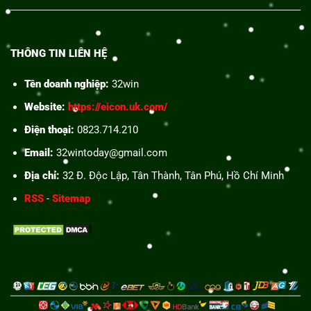
THÔNG TIN LIÊN HỆ
Tên doanh nghiệp:
32win
Website:
https://eicon.uk.com/
Điện thoại:
0823.714.210
Email:
32wintoday@gmail.com
Địa chỉ:
32 Đ. Độc Lập, Tân Thành, Tân Phú, Hồ Chí Minh
RSS
-
Sitemap