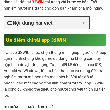
dàng cài đặt tại
32WIN
chỉ trong vài bước cơ bản. Trải
nghiệm mượt mà đang chờ đón bạn khám phá mỗi ngày.
Nội dung bài viết
Ưu điểm khi tải app 32WIN
Tải app 32WIN là lựa chọn thông minh giúp người chơi tiếp
cận nhanh chóng kho game đa dạng mà không cần truy
cập trình duyệt. Ứng dụng được thiết kế riêng cho cả iOS,
Android và Windows, tối ưu hóa thao tác và mang đến trải
nghiệm mượt mà hơn trên mọi thiết bị. Với tốc độ tải
nhanh, bảo mật cao và tính linh hoạt vượt trội, app 32WIN
là công cụ không thể thiếu cho người chơi yêu thích sự tiện
lợi.
ƯU ĐIỂM
MÔ TẢ CHI TIẾT