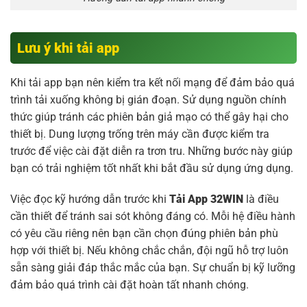
Lưu ý khi tải app
Khi tải app bạn nên kiểm tra kết nối mạng để đảm bảo quá
trình tải xuống không bị gián đoạn. Sử dụng nguồn chính
thức giúp tránh các phiên bản giả mạo có thể gây hại cho
thiết bị. Dung lượng trống trên máy cần được kiểm tra
trước để việc cài đặt diễn ra trơn tru. Những bước này giúp
bạn có trải nghiệm tốt nhất khi bắt đầu sử dụng ứng dụng.
Việc đọc kỹ hướng dẫn trước khi
Tải App 32WIN
là điều
cần thiết để tránh sai sót không đáng có. Mỗi hệ điều hành
có yêu cầu riêng nên bạn cần chọn đúng phiên bản phù
hợp với thiết bị. Nếu không chắc chắn, đội ngũ hỗ trợ luôn
sẵn sàng giải đáp thắc mắc của bạn. Sự chuẩn bị kỹ lưỡng
đảm bảo quá trình cài đặt hoàn tất nhanh chóng.